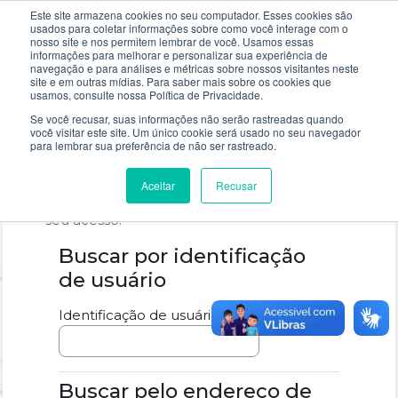
Ir para o conteúdo principal
Este site armazena cookies no seu computador. Esses cookies são
usados ​​para coletar informações sobre como você interage com o
nosso site e nos permitem lembrar de você. Usamos essas
informações para melhorar e personalizar sua experiência de
navegação e para análises e métricas sobre nossos visitantes neste
site e em outras mídias. Para saber mais sobre os cookies que
usamos, consulte nossa Política de Privacidade.
Se você recusar, suas informações não serão rastreadas quando
Para redefinir sua senha, preencha seu
você visitar este site. Um único cookie será usado no seu navegador
usuário ou seu e-mail abaixo. Se sua conta for
para lembrar sua preferência de não ser rastreado.
encontrada no banco de dados, um e-mail
será enviado para seu endereço de e-mail,
Aceitar
Recusar
com as instruções sobre como restabelecer
seu acesso.
Buscar por identificação
Buscar por identificação de usuári
de usuário
Identificação de usuário
Buscar pelo endereço de
Buscar pelo endereço de e-mail